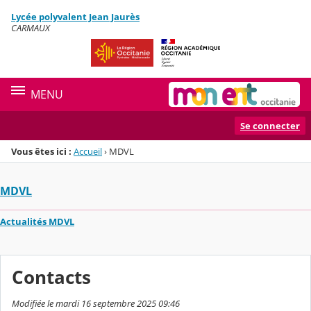
Panneau de gestion des cookies
Lycée polyvalent Jean Jaurès
Menu de la rubrique
Contenu
CARMAUX
MENU
Se connecter
Vous êtes ici :
Accueil
›
MDVL
MDVL
Actualités MDVL
Contacts
Modifiée le mardi 16 septembre 2025 09:46