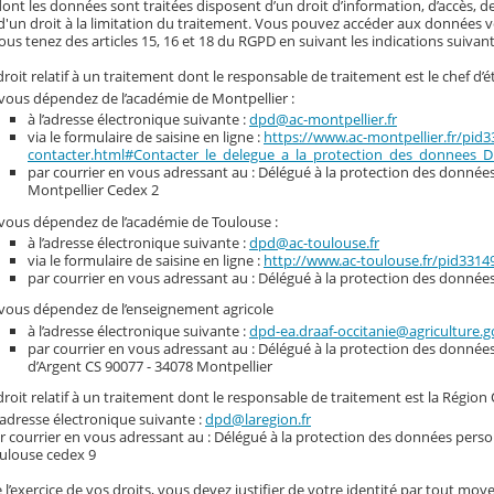
nt les données sont traitées disposent d’un droit d’information, d’accès, de
d'un droit à la limitation du traitement. Vous pouvez accéder aux données vou
ous tenez des articles 15, 16 et 18 du RGPD en suivant les indications suivant
roit relatif à un traitement dont le responsable de traitement est le chef d’é
 vous dépendez de l’académie de Montpellier :
à l’adresse électronique suivante :
dpd@ac-montpellier.fr
via le formulaire de saisine en ligne :
https://www.ac-montpellier.fr/pid
contacter.html#Contacter_le_delegue_a_la_protection_des_donnees_
par courrier en vous adressant au : Délégué à la protection des données 
Montpellier Cedex 2
 vous dépendez de l’académie de Toulouse :
à l’adresse électronique suivante :
dpd@ac-toulouse.fr
via le formulaire de saisine en ligne :
http://www.ac-toulouse.fr/pid331
par courrier en vous adressant au : Délégué à la protection des donnée
 vous dépendez de l’enseignement agricole
à l’adresse électronique suivante :
dpd-ea.draaf-occitanie@agriculture.g
par courrier en vous adressant au : Délégué à la protection des donnée
d’Argent CS 90077 - 34078 Montpellier
roit relatif à un traitement dont le responsable de traitement est la Région 
l’adresse électronique suivante :
dpd@laregion.fr
r courrier en vous adressant au : Délégué à la protection des données person
ulouse cedex 9
 l’exercice de vos droits, vous devez justifier de votre identité par tout moye