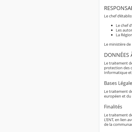
RESPONSAB
Le chef d’établi
Le chef d
Les autor
La Région
Le ministère de
DONNÉES 
Le traitement d
protection des 
Informatique et 
Bases Légal
Le traitement de
européen et du 
Finalités
Le traitement d
L’ENT, en lien av
de la communaut