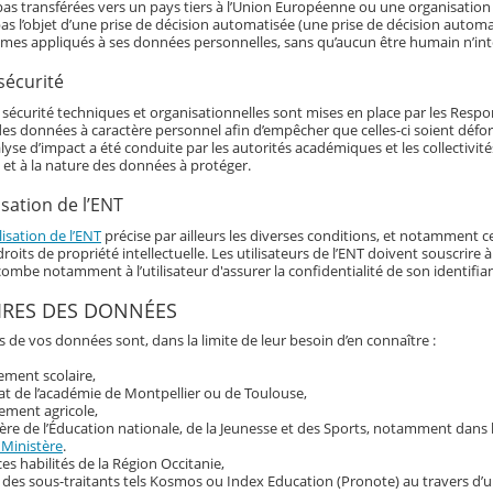
as transférées vers un pays tiers à l’Union Européenne ou une organisation 
as l’objet d’une prise de décision automatisée (une prise de décision automat
hmes appliqués à ses données personnelles, sans qu’aucun être humain n’int
sécurité
écurité techniques et organisationnelles sont mises en place par les Responsa
 des données à caractère personnel afin d’empêcher que celles-ci soient déf
alyse d’impact a été conduite par les autorités académiques et les collectivi
 et à la nature des données à protéger.
isation de l’ENT
lisation de l’ENT
précise par ailleurs les diverses conditions, et notamment ce
roits de propriété intellectuelle. Les utilisateurs de l’ENT doivent souscrir
ncombe notamment à l’utilisateur d'assurer la confidentialité de son identif
IRES DES DONNÉES
s de vos données sont, dans la limite de leur besoin d’en connaître :
sement scolaire,
at de l’académie de Montpellier ou de Toulouse,
ement agricole,
ère de l’Éducation nationale, de la Jeunesse et des Sports, notamment dans
 Ministère
.
ces habilités de la Région Occitanie,
 des sous-traitants tels Kosmos ou Index Education (Pronote) au travers d’u