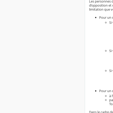
Les personnes do
d’opposition et 
limitation que v
Pour un d
Si
Si
Si
Pour un d
à 
pa
To
Dans le cadre de