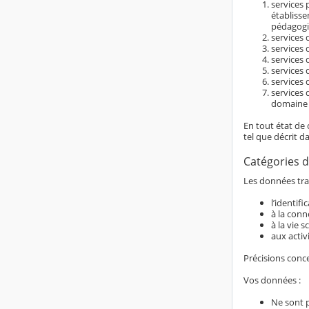
services 
établiss
pédagogi
services d
services 
services 
services 
services 
services 
domaine é
En tout état de 
tel que décrit d
Catégories d
Les données trai
l’identif
à la conn
à la vie s
aux activ
Précisions conc
Vos données :
Ne sont 