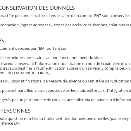
 CONSERVATION DES DONNÉES
aractère personnel traitées dans le cadre d'un compte ENT sont conservées po
connexion (logs et adresses IP, traces des accès, consultations, créations 
.
ES
ectement déposés par l’ENT portent sur :
ies techniques nécessaires au bon fonctionnement du site :
 traceur conservant l’information d’acceptation ou non de la bannière d’acc
s traceurs destinés à l’authentification auprès d’un service, y compris ceux 
RVERID, ENTMIPKDE-TOKEN),
es du Dispositif National de Mesure d’Audience du Ministère de l’Education Nat
s peuvent par ailleurs être déposés selon les choix éditoriaux d'intégratio
t gérés par un gestionnaire de cookies, accessible via un bandeau d'informat
 PERSONNES
oute question non liée au traitement des données personnelles (par exemple b
sistance ENT