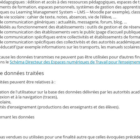
pédagogiques : édition et accès à des ressources pédagogiques, espaces de tr
ements de formation, espaces personnels, systèmes de gestion des apprenti
ques ou Learning Management System -- LMS -- Moodle par exemple), classe
e vie scolaire : cahier de texte, notes, absences, vie de l'élève, …
de communication génériques : actualités, messagerie, forum, blog, …
dédiés au fonctionnement des établissements : outils de gestion et de réser
de communication des établissements vers le public (page d'accueil publique 
de communication spécifiques entre collectivités et établissements de form
de communication spécifiques des collectivités et des autorités académiques
ducatif (par exemple informations sur les transports, les manuels scolaire
cause les données transmises ne peuvent pas être utilisées pour d’autres fina
ans le
Schéma Directeur des Espaces numériques de Travail pour l’enseigneme
e données traitées
tées peuvent être relatives à :
ication de l'utilisateur sur la base des données délivrées par les autorités ac
exion et à la navigation (traces),
colaire,
ités d'enseignement (productions des enseignants et des élèves).
ernant les données
pas vendues ou utilisées pour une finalité autre que celles évoquées précé