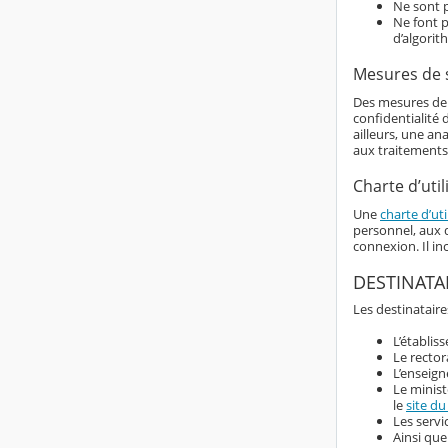
Ne sont p
Ne font p
d’algorit
Mesures de 
Des mesures de s
confidentialité
ailleurs, une an
aux traitements
Charte d’util
Une
charte d’uti
personnel, aux d
connexion. Il i
DESTINATA
Les destinataire
L’établis
Le rector
L’enseign
Le minist
le
site du
Les servi
Ainsi que