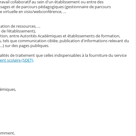
avail collaboratif au sein d'un établissement ou entre des
ssages et de parcours pédagogiques (gestionnaire de parcours
 virtuelle en visio/webconférence, …
vation de ressources, …
de l'établissement),
ation, entre Autorités Académiques et établissements de formation,
, tels que communication ciblée, publication d'informations relevant du
s…) sur des pages publiques.
lités de traitement que celles indispensables à la fourniture du service
nt scolaire (SDET)
.
adémiques,
demment,