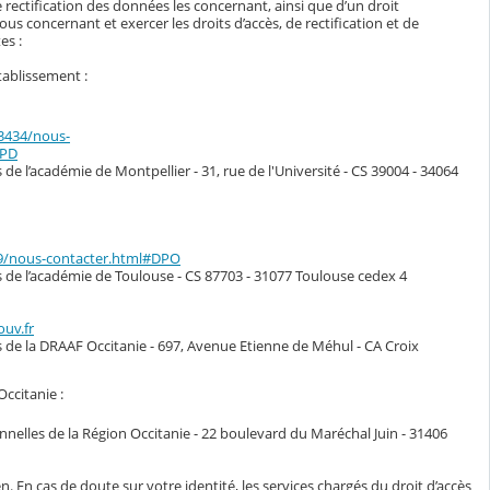
 rectification des données les concernant, ainsi que d’un droit
s concernant et exercer les droits d’accès, de rectification et de
es :
tablissement :
33434/nous-
DPD
de l’académie de Montpellier - 31, rue de l'Université - CS 39004 - 34064
49/nous-contacter.html#DPO
s de l’académie de Toulouse - CS 87703 - 31077 Toulouse cedex 4
ouv.fr
s de la DRAAF Occitanie - 697, Avenue Etienne de Méhul - CA Croix
Occitanie :
nelles de la Région Occitanie - 22 boulevard du Maréchal Juin - 31406
n. En cas de doute sur votre identité, les services chargés du droit d’accès