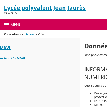
Panneau de gestion des cookies
Lycée polyvalent Jean Jaurès
Menu de la rubrique
Contenu
CARMAUX
MENU
Vous êtes ici :
Accueil
›
MDVL
Donnée
MDVL
Modifiée le merc
Actualités MDVL
INFORMA
NUMÉRIQ
Cette page a pou
Des engag
protecti
De l’util
Des modal