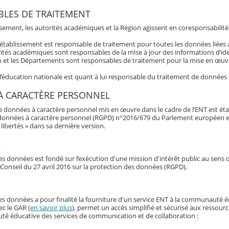
LES DE TRAITEMENT
ssement, les autorités académiques et la Région agissent en coresponsabilité
’établissement est responsable de traitement pour toutes les données liée
ités académiques sont responsables de la mise à jour des informations d’ide
 et les Départements sont responsables de traitement pour la mise en œuvre
 l’éducation nationale est quant à lui responsable du traitement de données
À CARACTÈRE PERSONNEL
e données à caractère personnel mis en œuvre dans le cadre de l’ENT est éta
données à caractère personnel (RGPD) n°2016/679 du Parlement européen et du 
libertés » dans sa dernière version.
e
s données est fondé sur l’exécution d'une mission d'intérêt public au sens d
Conseil du 27 avril 2016 sur la protection des données (RGPD).
es données a pour finalité la fourniture d'un service ENT à la communauté é
ec le GAR (
en savoir plus
), permet un accès simplifié et sécurisé aux ressour
é éducative des services de communication et de collaboration :