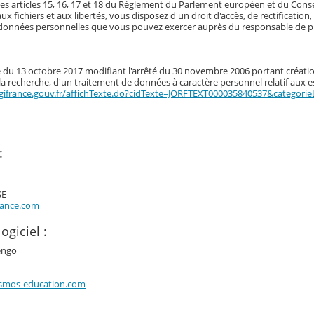
es articles 15, 16, 17 et 18 du Règlement du Parlement européen et du Conseil 
aux fichiers et aux libertés, vous disposez d'un droit d'accès, de rectificatio
données personnelles que vous pouvez exercer auprès du responsable de pu
té du 13 octobre 2017 modifiant l'arrêté du 30 novembre 2006 portant créatio
 la recherche, d'un traitement de données à caractère personnel relatif aux 
gifrance.gouv.fr/affichTexte.do?cidTexte=JORFTEXT000035840537&categorie
:
SE
rance.com
ogiciel :
engo
smos-education.com