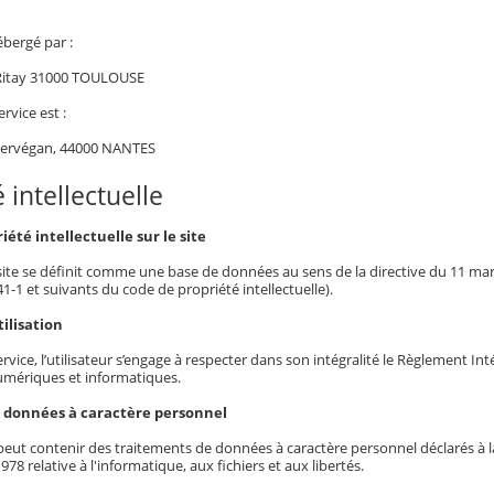
ébergé par :
 Ritay 31000 TOULOUSE
ervice est :
Kervégan, 44000 NANTES
 intellectuelle
iété intellectuelle sur le site
 site se définit comme une base de données au sens de la directive du 11 mars 
341-1 et suivants du code de propriété intellectuelle).
ilisation
service, l’utilisateur s’engage à respecter dans son intégralité le Règlement I
mériques et informatiques.
s données à caractère personnel
eut contenir des traitements de données à caractère personnel déclarés à la 
978 relative à l'informatique, aux fichiers et aux libertés.