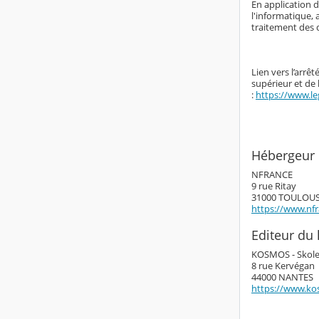
En application d
l'informatique, 
traitement des 
Lien vers l’arrê
supérieur et de
:
https://www.le
Hébergeur 
NFRANCE
9 rue Ritay
31000 TOULOU
https://www.nf
Editeur du l
KOSMOS - Skol
8 rue Kervégan
44000 NANTES
https://www.ko