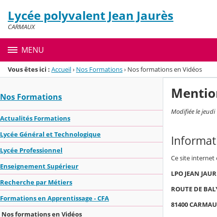
Panneau de gestion des cookies
Lycée polyvalent Jean Jaurès
Menu de la rubrique
Contenu
CARMAUX
MENU
Vous êtes ici :
Accueil
›
Nos Formations
›
Nos formations en Vidéos
Mentio
Nos Formations
Modifiée le jeud
Actualités Formations
Lycée Général et Technologique
Informat
Lycée Professionnel
Ce site internet
Enseignement Supérieur
LPO JEAN JAUR
Recherche par Métiers
ROUTE DE BAL
Formations en Apprentissage - CFA
81400 CARMA
Nos formations en Vidéos