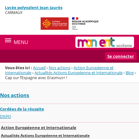
Panneau de gestion des cookies
Lycée polyvalent Jean Jaurès
Menu de la rubrique
Contenu
CARMAUX
MENU
Se connecter
Vous êtes ici :
Accueil
›
Nos actions
›
Action Européenne et
Internationale
›
Actualités Actions Européenne et Internationale
›
Blog
›
Cap sur l’Espagne avec Erasmus+ !
Nos actions
Cordées de la réussite
DISPO
Action Européenne et Internationale
Actualités Actions Européenne et Internationale