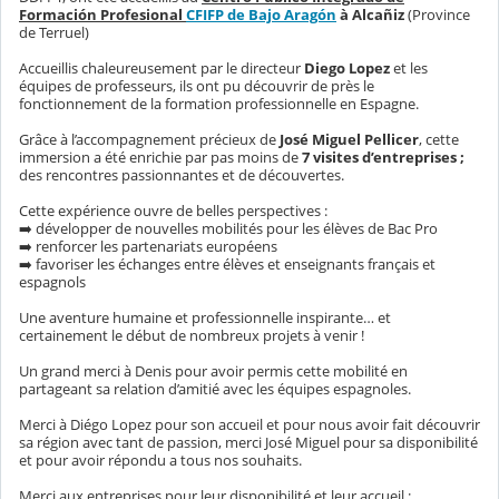
Formación Profesional
CFIFP
de Bajo Aragón
à Alcañiz
(Province
de Terruel)
Accueillis chaleureusement par le directeur
Diego Lopez
et les
équipes de professeurs, ils ont pu découvrir de près le
fonctionnement de la formation professionnelle en Espagne.
Grâce à l’accompagnement précieux de
José Miguel Pellicer
, cette
immersion a été enrichie par pas moins de
7 visites d’entreprises ;
des rencontres passionnantes et de découvertes.
Cette expérience ouvre de belles perspectives :
➡
️ développer de nouvelles mobilités pour les élèves de Bac Pro
➡
️ renforcer les partenariats européens
➡
️ favoriser les échanges entre élèves et enseignants français et
espagnols
Une aventure humaine et professionnelle inspirante… et
certainement le début de nombreux projets à venir !
Un grand merci à Denis pour avoir permis cette mobilité en
partageant sa relation d’amitié avec les équipes espagnoles.
Merci à Diégo Lopez pour son accueil et pour nous avoir fait découvrir
sa région avec tant de passion, merci José Miguel pour sa disponibilité
et pour avoir répondu a tous nos souhaits.
Merci aux entreprises pour leur disponibilité et leur accueil :