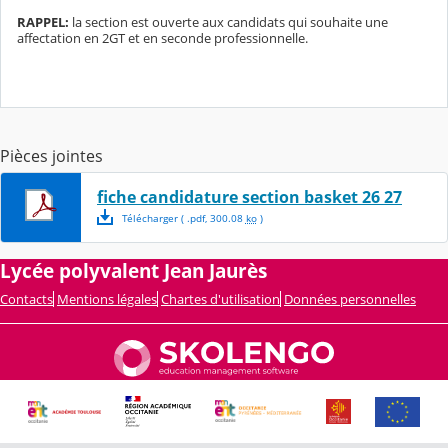
RAPPEL:
la section est ouverte aux candidats qui souhaite une
affectation en 2GT et en seconde professionnelle.
Pièces jointes
fiche candidature section basket 26 27
Télécharger
( .
pdf
,
300.08
ko
)
Lycée polyvalent Jean Jaurès
Contacts
Mentions légales
Chartes d'utilisation
Données personnelles