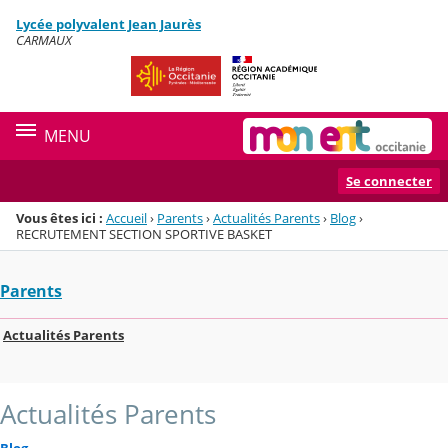
Panneau de gestion des cookies
Lycée polyvalent Jean Jaurès
Menu de la rubrique
Contenu
CARMAUX
MENU
Se connecter
Vous êtes ici :
Accueil
›
Parents
›
Actualités Parents
›
Blog
›
RECRUTEMENT SECTION SPORTIVE BASKET
Parents
Actualités Parents
Actualités Parents