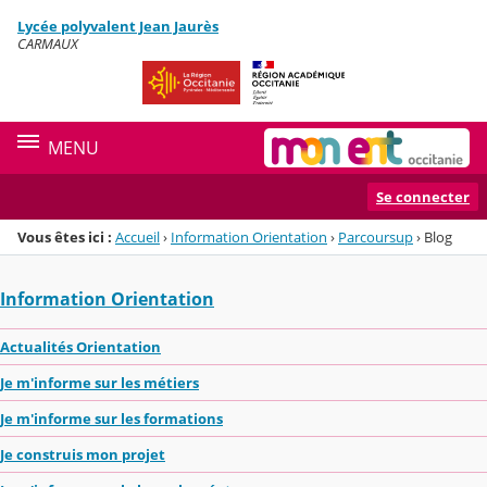
Panneau de gestion des cookies
Lycée polyvalent Jean Jaurès
Menu de la rubrique
Contenu
CARMAUX
MENU
Se connecter
Vous êtes ici :
Accueil
›
Information Orientation
›
Parcoursup
›
Blog
Information Orientation
Actualités Orientation
Je m'informe sur les métiers
Je m'informe sur les formations
Je construis mon projet